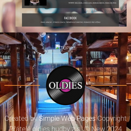
Created by
Simple Web Pages
Copyright
Přátelé oldies hudby z.s. © New 2024