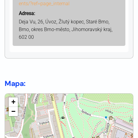
ents/?ref=page_internal
Adresa:
Deja Vu, 26, Úvoz, Žlutý kopec, Staré Brno,
Brno, okres Brno-město, Jihomoravský kraj,
602 00
Mapa:
+
−