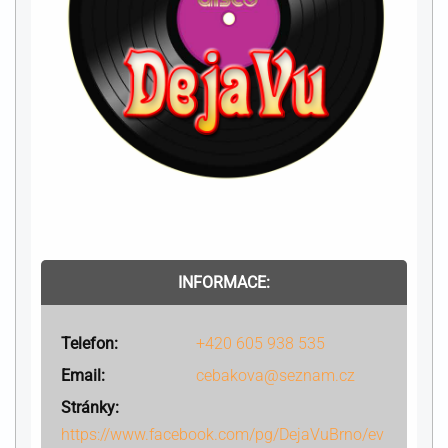
INFORMACE:
Telefon:
+420 605 938 535
Email:
cebakova@seznam.cz
Stránky:
https://www.facebook.com/pg/DejaVuBrno/ev