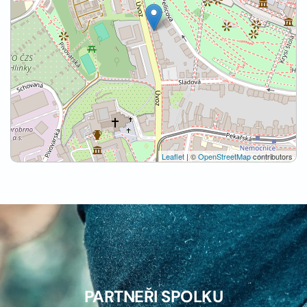
Leaflet
| ©
OpenStreetMap
contributors
PARTNEŘI SPOLKU