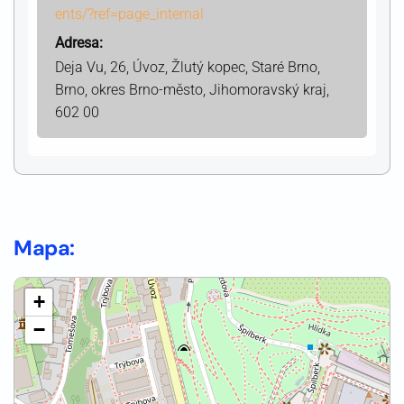
ents/?ref=page_internal
Adresa:
Deja Vu, 26, Úvoz, Žlutý kopec, Staré Brno,
Brno, okres Brno-město, Jihomoravský kraj,
602 00
Mapa:
+
−