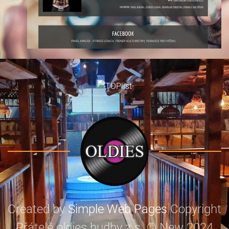
Created by
Simple Web Pages
Copyright
Přátelé oldies hudby z.s. © New 2024