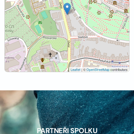
Leaflet
| ©
OpenStreetMap
contributors
PARTNEŘI SPOLKU