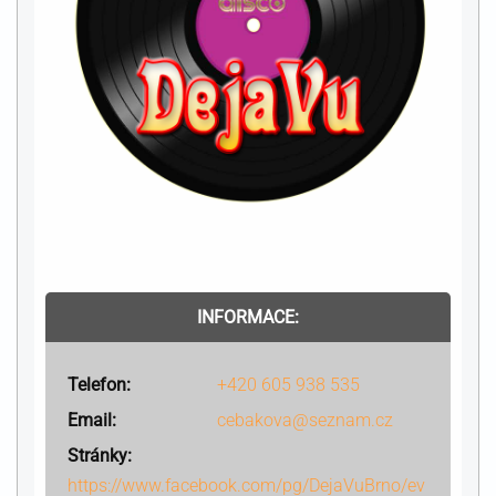
INFORMACE:
Telefon:
+420 605 938 535
Email:
cebakova@seznam.cz
Stránky:
https://www.facebook.com/pg/DejaVuBrno/ev